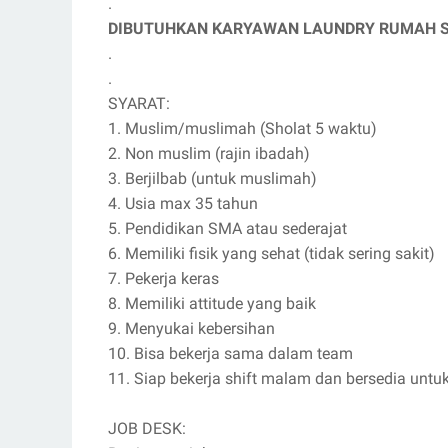
.
DIBUTUHKAN KARYAWAN LAUNDRY RUMAH SAKIT
.
.
SYARAT:
1. Muslim/muslimah (Sholat 5 waktu)
2. Non muslim (rajin ibadah)
3. Berjilbab (untuk muslimah)
4. Usia max 35 tahun
5. Pendidikan SMA atau sederajat
6. Memiliki fisik yang sehat (tidak sering sakit)
7. Pekerja keras
8. Memiliki attitude yang baik
9. Menyukai kebersihan
10. Bisa bekerja sama dalam team
11. Siap bekerja shift malam dan bersedia untu
JOB DESK: