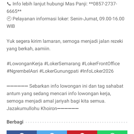
📞 Info lebih lanjut hubungi Mas Panji: **0857-2737-
6665**
🕘 Pelayanan informasi loker: Senin-Jumat, 09.00-16.00
WIB
Yuk segera kirim lamaran, semoga menjadi jalan rezeki
yang berkah, aamiin.
#LowonganKerja #LokerSemarang #LokerFrontOffice
#NgrembelAsri #LokerGunungpati #InfoLoker2026
➖➖➖➖➖➖ Sebarkan info lowongan ini dan tag sahabat
antum yang sedang mencari info lowongan kerja,
semoga menjadi amal jariyah bagi kita semua.
Jazakumullohu Khoiron➖➖➖➖➖➖
Berbagi